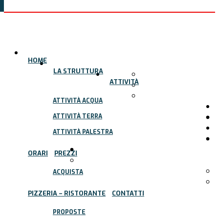
HOME
LA STRUTTURA
ATTIVITÀ
ATTIVITÀ ACQUA
ATTIVITÀ TERRA
ATTIVITÀ PALESTRA
ORARI
PREZZI
ACQUISTA
PIZZERIA – RISTORANTE
CONTATTI
PROPOSTE